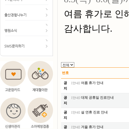
여름 휴가로 인
출산경험나누기
감사합니다.
병원소식
SMS문의하기
번호
공
여름 휴가 안내
[
안내
]
지
공
대체 공휴일 진료안내
[
안내
]
지
공
설 연휴 진료 안내
[
안내
]
지
공
겨울 휴가 안내
[
안내
]