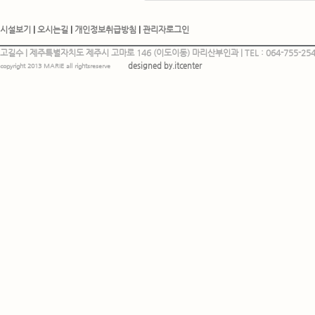
시설보기
|
오시는길
|
개인정보취급방침
|
관리자로그인
고길수 | 제주특별자치도 제주시 고마로 146 (이도이동) 마리산부인과 | TEL : 064-755-2544, 
designed by.itcenter
copyright 2013 MARIE all rightsreserve