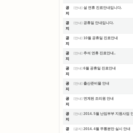
공
설 연휴 진료안내입니다.
[
안내
]
지
공
공휴일 안내입니다.
[
안내
]
지
공
10월 공휴일 진료안내
[
안내
]
지
공
추석 연휴 진료안내..
[
안내
]
지
공
6월 공휴일 진료안내
[
안내
]
지
공
출산준비물 안내
[
안내
]
지
공
연계된 조리원 안내
[
안내
]
지
공
2014. 5월 난임부부 지원사업
[
안내
]
지
공
2014. 4월 무통분만 실시 안내
[
공지
]