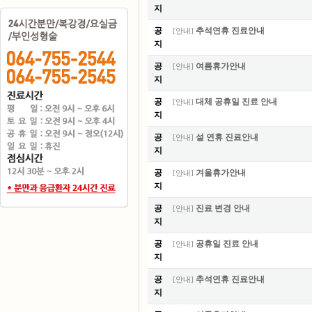
지
공
추석연휴 진료안내
[
안내
]
지
공
여름휴가안내
[
안내
]
지
공
대체 공휴일 진료 안내
[
안내
]
지
공
설 연휴 진료안내
[
안내
]
지
공
겨울휴가안내
[
안내
]
지
공
진료 변경 안내
[
안내
]
지
공
공휴일 진료 안내
[
안내
]
지
공
추석연휴 진료안내
[
안내
]
지