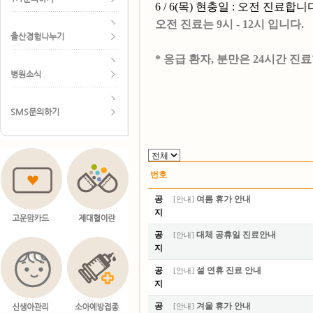
6 / 6(목) 현충일 : 오전 진료합니
오전 진료는 9시 - 12시 입니다.
출산경험나누기
* 응급 환자, 분만은 24시간 진
병원소식
SMS문의하기
번호
공
여름 휴가 안내
[
안내
]
지
공
대체 공휴일 진료안내
[
안내
]
지
공
설 연휴 진료 안내
[
안내
]
지
공
겨울 휴가 안내
[
안내
]